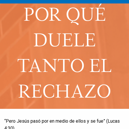
POR QUÉ
DUELE
TANTO EL
RECHAZO
“Pero Jesús pasó por en medio de ellos y se fue” (Lucas
4:30)