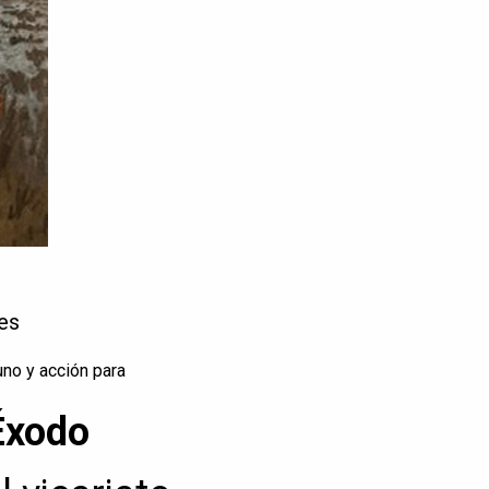
es
no y acción para
 Éxodo