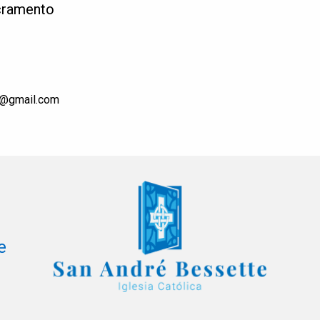
acramento
1@gmail.com
e