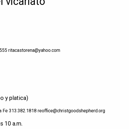
 vicariato
1555 ritacastorena@yahoo.com
 y platica)
la Fe 313.382.1818 reoffice@christgoodshepherd.org
as 10 a.m.