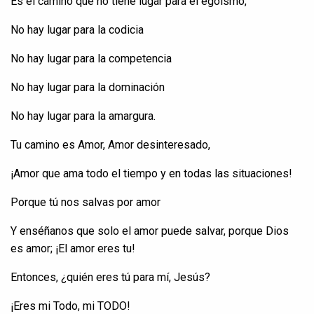
Es el
camino
que no
tiene
lugar
para el
egoísmo
,
No hay
lugar
para la
codicia
No hay
lugar
para la
competencia
No hay
lugar
para la
dominación
No hay
lugar
para la
amargura
.
Tu
camino
es Amor, Amor
desinteresado
,
¡Amor que ama
todo
el
tiempo
y
en
todas
las
situaciones
!
Porque
tú
nos
salvas
por amor
Y
enséñanos
que
solo
el amor
puede
salvar
,
porque
Dios
es amor; ¡El amor
eres
tu
!
Entonces
, ¿
quién
eres
tú
para
mí
, Jesús?
¡Eres mi
Todo
, mi TODO!