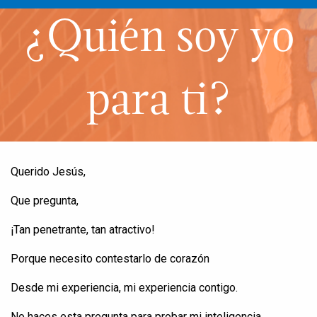
¿Quién soy yo
para ti?
Querido
Jesús,
Que
pregunta
,
¡Tan
penetrante
, tan
atractivo
!
Porque
necesito
contestarlo
de
corazón
Desde
mi
experiencia
, mi
experiencia
contigo
.
No
haces
esta
pregunta
para
probar
mi
inteligencia
,