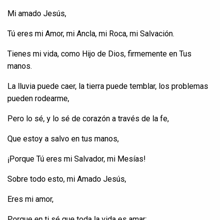
Mi
amado
Jesús,
Tú
eres
mi Amor, mi
Ancla
, mi Roca, mi
Salvación
.
Tienes
mi
vida
,
como
Hijo
de Dios,
firmemente
en
Tus
manos.
La
lluvia
puede
caer
, la tierra
puede
temblar
, los
problemas
pueden
rodearme
,
Pero lo
sé
, y lo
sé
de
corazón
a
través
de la
fe
,
Que
estoy
a salvo
en
tus
manos,
¡
Porque
Tú
eres
mi Salvador, mi
Mesías
!
Sobre
todo
esto
, mi Amado Jesús,
Eres mi amor,
Porque
en
ti
sé
que
toda
la
vida
es
amar
: