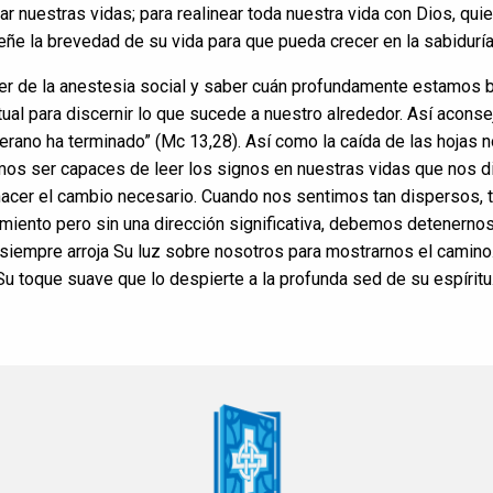
inar nuestras vidas; para realinear toda nuestra vida con Dios, qui
eñe la brevedad de su vida para que pueda crecer en la sabiduría 
der de la anestesia social y saber cuán profundamente estamos 
tual para discernir lo que sucede a nuestro alrededor. Así aconse
erano ha terminado” (Mc 13,28). Así como la caída de las hojas n
amos ser capaces de leer los signos en nuestras vidas que nos 
, hacer el cambio necesario. Cuando nos sentimos tan dispersos, 
miento pero sin una dirección significativa, debemos detenernos
siempre arroja Su luz sobre nosotros para mostrarnos el camino.
 Su toque suave que lo despierte a la profunda sed de su espírit