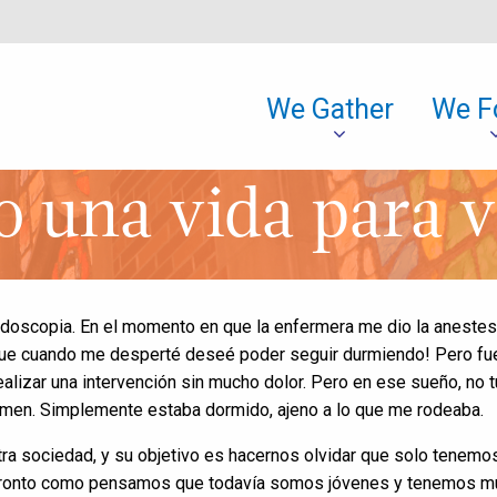
We Gather
We F
o una vida para v
oscopia. En el momento en que la enfermera me dio la anestesi
que cuando me desperté deseé poder seguir durmiendo! Pero fue
lizar una intervención sin mucho dolor. Pero en ese sueño, no t
xamen. Simplemente estaba dormido, ajeno a lo que me rodeaba.
ra sociedad, y su objetivo es hacernos olvidar que solo tenemos u
 pronto como pensamos que todavía somos jóvenes y tenemos mu