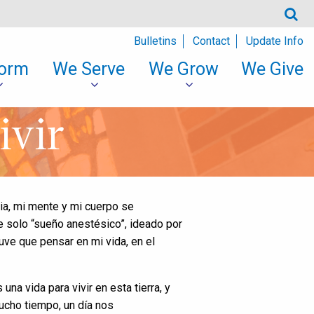
Bulletins
Contact
Update Info
orm
We Serve
We Grow
We Give
ivir
a, mi mente y mi cuerpo se
 solo “sueño anestésico”, ideado por
uve que pensar en mi vida, en el
na vida para vivir en esta tierra, y
cho tiempo, un día nos