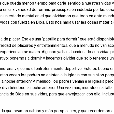
 que queda menos tiempo para darle sentido a nuestras vidas y 
nta en una variedad de formas: preocupación indebida por las co
o en un estado mental en el que olvidamos que todo en este mun
idas con fuerza en Dios. Esto nos haría usar las cosas materia
 de placer. Esa es una “pastilla para dormir” que está disponible
ariedad de placeres y entretenimientos, que a menudo no van ac
as experiencias sexuales. Algunos ya han abandonado sus vidas p
tivo: ponernos a dormir y hacernos olvidar que solo tenemos una 
inofensiva, como el entretenimiento deportivo. Esto es bueno e
ántas veces los padres no asisten a la iglesia con sus hijos po
la noche anterior? A menudo, los padres venían a la Iglesia per
 divirtiéndose la noche anterior. Una vez más, muestra una falta
ancia de Dios en sus vidas, para que envejezcan con ello. Inclu
erda que seamos sabios y más perspicaces, y que recordemos s